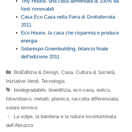
Tiny House, una casa alimentata al 100% da
fonti rinnovabili
Casa Eco Casa nella Fiera di Grottaferrata
2011
Eco House, la casa che risparmia e produce
energia
Solarexpo-Greenbuilding, bilancio finale
dell'edizione 2011
Categorie
BioEdilizia & Design
,
Casa
,
Cultura & Società
,
Iniziative Verdi
,
Tecnologia
Tag
biodegradabile
,
bioedilizia
,
eco-casa
,
eolico
,
fotovoltaico
,
metalli
,
plastica
,
raccolta differenziata
,
solare termico
La volpe, la bambina e la natura incontaminata
dell’Abruzzo