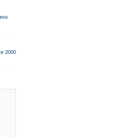
ress
te 2000