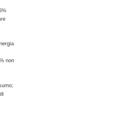
75%
are
energia
6% non
nsumo;
di