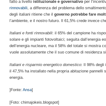
fatto a livello
istituzionale e governativo
per l’incenti
rinnovabili
, a differenza del problema dello smaltimen
degli italiani ritiene che il
governo potrebbe fare molt
l’ambiente, e il nostro futuro. Il 61,5% crede invece ch
Italiani e fonti rinnovabili
: il 65% del campione ha rispo
solare e gli impianti fotovoltaici; seguita dall’energia 
dell’energia nucleare, ma il 58% del totale si mostra co
vuole assolutamente che il suo comune di residenza sia 
Italiani e risparmio energetico domestico
: Il 98% degli
il 47,5% ha installato nella propria abitazione pannelli s
energia.
]Fonte:
Ansa
]
[Foto: chimajokeis.blogspot]