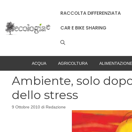
Vai
al
RACCOLTA DIFFERENZIATA
contenuto
CAR E BIKE SHARING
ACQUA
AGRICOLTURA
ALIMENTAZION
Ambiente, solo dopo i
dello stress
9 Ottobre 2010
di
Redazione