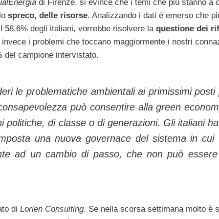
alEnergia
di Firenze, si evince che i temi che più stanno a 
lo
spreco, delle risorse
. Analizzando i dati è emerso che pi
il 58,6% degli italiani, vorrebbe risolvere la
questione dei rif
ale invece i problemi che toccano maggiormente i nostri connaz
5% del campione intervistato.
sideri le problematiche ambientali ai primissimi posti
a consapevolezza può consentire alla green econom
politiche, di classe o di generazioni. Gli italiani h
 imposta una nuova governace del sistema in cui t
ente ad un cambio di passo, che non può essere
ato di
Lorien Consulting
. Se nella scorsa settimana molto è s