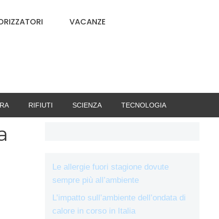
RIZZATORI
VACANZE
RA
RIFIUTI
SCIENZA
TECNOLOGIA
a
Le allergie fuori stagione dovute
sempre più all’ambiente
L’impatto sull’ambiente dell’ondata di
calore in corso in Italia