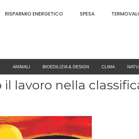
RISPARMIO ENERGETICO
SPESA
TERMOVALO
E
ANIMALI
BIOEDILIZIA & DESIGN
CLIMA
NATU
l lavoro nella classific