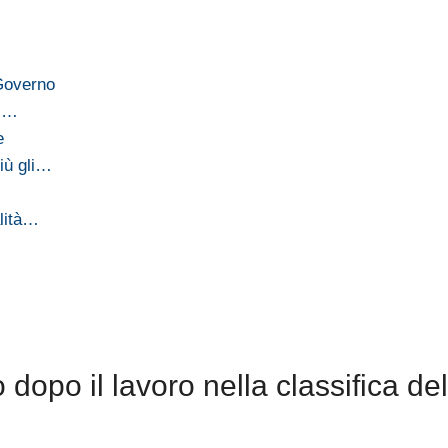
 Governo
li…
e
iù gli…
alità…
opo il lavoro nella classifica del