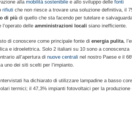
vazione alla
mobilità sostenibile
e allo sviluppo delle
fonti
to
rifiuti
che non riesce a trovare una soluzione definitiva, il 
o di più
di quello che sta facendo per tutelare e salvaguard
e l’operato delle
amministrazioni locali
siano inefficiente.
sto di conoscere come principale fonte di
energia pulita
, l’
eolica e idroelettrica. Solo 2 italiani su 10 sono a conoscenza
ntrario all’apertura di
nuove centrali
nel nostro Paese e il 6
uno dei siti scelti per l’impianto.
 intervistati ha dichiarato di utilizzare lampadine a basso co
olari termici; il 47,3% impianti fotovoltaici per la produzione 