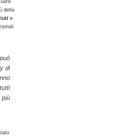
cuore
ù della
iuti
e
ionali
 può
y di
anno
utti
 più
tato