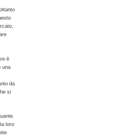
oltanto
uesto
rcato,
are
are è
e una
anto da
he si
quante
la loro
nite