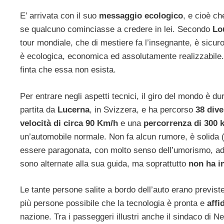
E’ arrivata con il suo
messaggio ecologico
, e cioè c
se qualcuno cominciasse a credere in lei. Secondo
Lo
tour mondiale, che di mestiere fa l’insegnante, è sicu
è ecologica, economica ed assolutamente realizzabile.
finta che essa non esista.
Per entrare negli aspetti tecnici, il giro del mondo è d
partita da
Lucerna
, in Svizzera, e ha percorso
38 dive
velocità di circa 90 Km/h
e una
percorrenza di 300 
un’automobile normale. Non fa alcun rumore, è solida (i
essere paragonata, con molto senso dell’umorismo, ad
sono alternate alla sua guida, ma soprattutto
non ha 
Le tante persone salite a bordo dell’auto erano previst
più persone possibile che la tecnologia è pronta e
affi
nazione. Tra i passeggeri illustri anche il sindaco di 