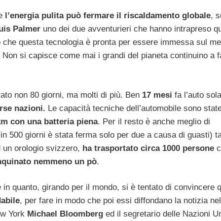
he
l’energia pulita può fermare il riscaldamento globale
, s
uis Palmer
uno dei due avventurieri che hanno intrapreso q
ro che questa tecnologia è pronta per essere immessa sul me
 Non si capisce come mai i grandi del pianeta continuino a f
urato non 80 giorni, ma molti di più. Ben
17 mesi
fa l’auto sol
rse nazioni.
Le capacità tecniche dell’automobile sono stat
km con una batteria piena
. Per il resto è anche meglio di
n 500 giorni è stata ferma solo per due a causa di guasti) t
 un orologio svizzero,
ha trasportato circa 1000 persone
c
inquinato nemmeno un pò
.
e in quanto, girando per il mondo, si è tentato di convincere 
dabile
, per fare in modo che poi essi diffondano la notizia nel
New York
Michael Bloomberg
ed il segretario delle Nazioni U