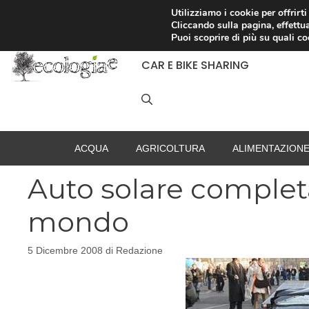
Vai
Utilizziamo i cookie per offrirt
Cliccando sulla pagina, effettua
al
RACCOLTA DIFFERENZIATA
Puoi scoprire di più su quali c
contenuto
CAR E BIKE SHARING
ACQUA
AGRICOLTURA
ALIMENTAZION
Auto solare completa
mondo
5 Dicembre 2008
di
Redazione