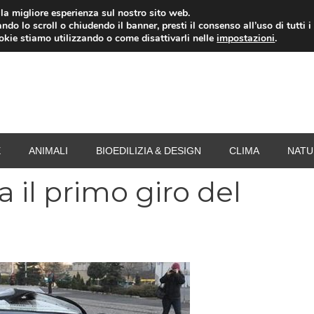
i la migliore esperienza sul nostro sito web.
ndo lo scroll o chiudendo il banner, presti il consenso all’uso di tutti i
RISPARMIO ENERGETICO
SPESA
TERMOVALO
ookie stiamo utilizzando o come disattivarli nelle
impostazioni
.
E
ANIMALI
BIOEDILIZIA & DESIGN
CLIMA
NATU
 il primo giro del