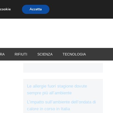
 cookie
Accetta
RIZZATORI
VACANZE
RA
RIFIUTI
SCIENZA
TECNOLOGIA
Le allergie fuori stagione dovute
sempre più all’ambiente
L’impatto sull’ambiente dell’ondata di
calore in corso in Italia