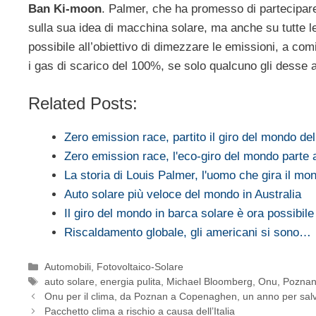
Ban Ki-moon
. Palmer, che ha promesso di partecipar
sulla sua idea di macchina solare, ma anche su tutte le
possibile all’obiettivo di dimezzare le emissioni, a com
i gas di scarico del 100%, se solo qualcuno gli desse 
Related Posts:
Zero emission race, partito il giro del mondo de
Zero emission race, l'eco-giro del mondo parte 
La storia di Louis Palmer, l'uomo che gira il m
Auto solare più veloce del mondo in Australia
Il giro del mondo in barca solare è ora possibile
Riscaldamento globale, gli americani si sono…
Categorie
Automobili
,
Fotovoltaico-Solare
Tag
auto solare
,
energia pulita
,
Michael Bloomberg
,
Onu
,
Pozna
Onu per il clima, da Poznan a Copenaghen, un anno per salv
Pacchetto clima a rischio a causa dell’Italia