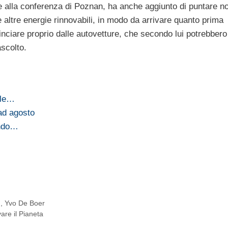
e alla conferenza di Poznan, ha anche aggiunto di puntare n
 altre energie rinnovabili, in modo da arrivare quanto prima
inciare proprio dalle autovetture, che secondo lui potrebbero
ascolto.
lle…
ad agosto
ondo…
n
,
Yvo De Boer
are il Pianeta