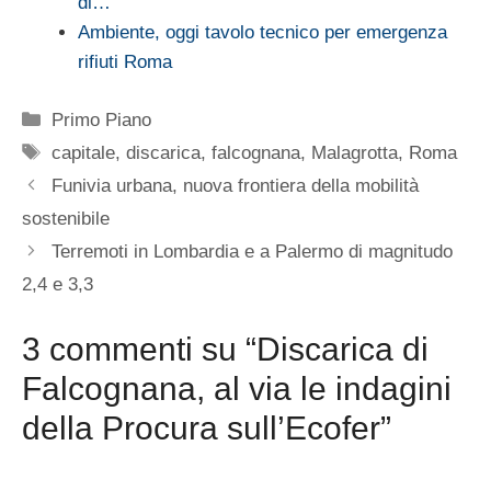
di…
Ambiente, oggi tavolo tecnico per emergenza
rifiuti Roma
Categorie
Primo Piano
Tag
capitale
,
discarica
,
falcognana
,
Malagrotta
,
Roma
Funivia urbana, nuova frontiera della mobilità
sostenibile
Terremoti in Lombardia e a Palermo di magnitudo
2,4 e 3,3
3 commenti su “Discarica di
Falcognana, al via le indagini
della Procura sull’Ecofer”