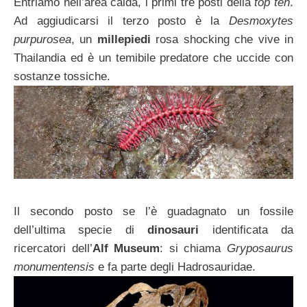
Entriamo nell’area calda, i primi tre posti della
top ten
.
Ad aggiudicarsi il terzo posto è la
Desmoxytes
purpurosea
, un
millepiedi
rosa shocking che vive in
Thailandia ed è un temibile predatore che uccide con
sostanze tossiche.
Il secondo posto se l’è guadagnato un fossile
dell’ultima specie di
dinosauri
identificata da
ricercatori dell’
Alf Museum
: si chiama
Gryposaurus
monumentensis
e fa parte degli Hadrosauridae.