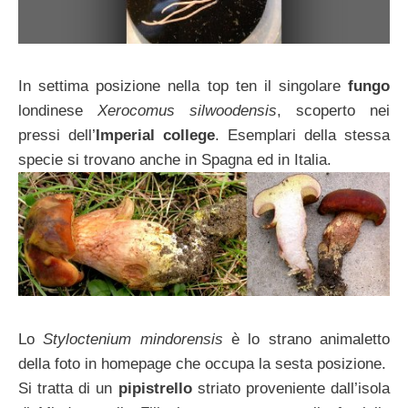
In settima posizione nella top ten il singolare
fungo
londinese
Xerocomus silwoodensis
, scoperto nei
pressi dell’
Imperial college
. Esemplari della stessa
specie si trovano anche in Spagna ed in Italia.
Lo
Styloctenium mindorensis
è lo strano animaletto
della foto in homepage che occupa la sesta posizione.
Si tratta di un
pipistrello
striato proveniente dall’isola