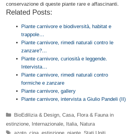
conservazione di queste piante rare e affascinanti.
Related Posts:
Piante carnivore e biodiversità, habitat e
trappole…
Piante carnivore, rimedi naturali contro le
zanzare?…
Piante carnivore, curiosità e leggende.
Intervista…
Piante carnivore, rimedi naturali contro
formiche e zanzare
Piante carnivore, gallery
Piante carnivore, intervista a Giulio Pandeli (II)
Categorie
BioEdilizia & Design
,
Casa
,
Flora & Fauna in
estinzione
,
Internazionale
,
Italia
,
Natura
Tag
azoto
,
cina
,
estinzione
,
piante
,
Stati Uniti