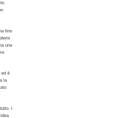
ito
on
na fino
oblemi
 ha una
ere
a ed è
a la
tato
utto. I
’idea