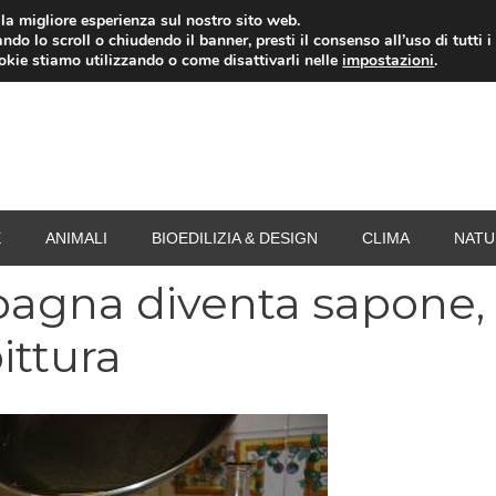
i la migliore esperienza sul nostro sito web.
ndo lo scroll o chiudendo il banner, presti il consenso all’uso di tutti i
RISPARMIO ENERGETICO
SPESA
TERMOVALO
ookie stiamo utilizzando o come disattivarli nelle
impostazioni
.
E
ANIMALI
BIOEDILIZIA & DESIGN
CLIMA
NATU
 Spagna diventa sapone,
ittura