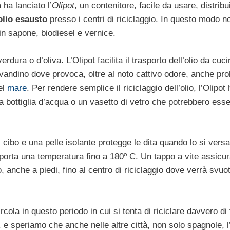
 ha lanciato l’
Olipot
, un contenitore, facile da usare, distribu
lio esausto
presso i centri di riciclaggio. In questo modo n
n sapone, biodiesel e vernice.
verdura o d’oliva. L’Olipot facilita il trasporto dell’olio da cuci
 lavandino dove provoca, oltre al noto cattivo odore, anche pr
el
mare
. Per rendere semplice il riciclaggio dell’olio, l’Olipot
na bottiglia d’acqua o un vasetto di vetro che potrebbero ess
di cibo e una pelle isolante protegge le dita quando lo si vers
orta una temperatura fino a 180º C. Un tappo a vite assicur
o, anche a piedi, fino al centro di riciclaggio dove verrà svuo
cola in questo periodo in cui si tenta di riciclare davvero di t
, e speriamo che anche nelle altre città, non solo spagnole, l