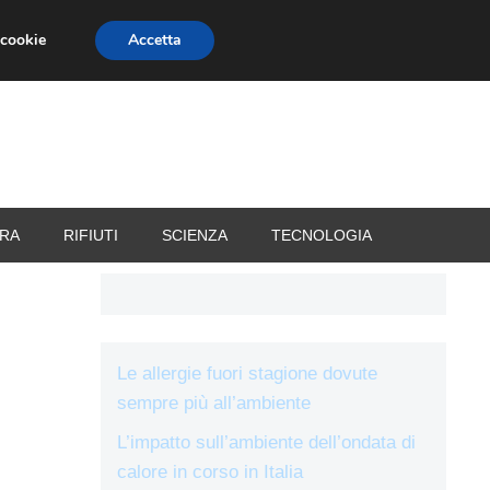
 cookie
Accetta
RIZZATORI
VACANZE
RA
RIFIUTI
SCIENZA
TECNOLOGIA
Le allergie fuori stagione dovute
sempre più all’ambiente
L’impatto sull’ambiente dell’ondata di
calore in corso in Italia