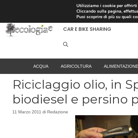
Vai
Utilizziamo i cookie per offrirt
Cliccando sulla pagina, effettua
al
RACCOLTA DIFFERENZIATA
Puoi scoprire di più su quali c
contenuto
CAR E BIKE SHARING
ACQUA
AGRICOLTURA
ALIMENTAZION
Riciclaggio olio, in
biodiesel e persino p
11 Marzo 2011
di
Redazione