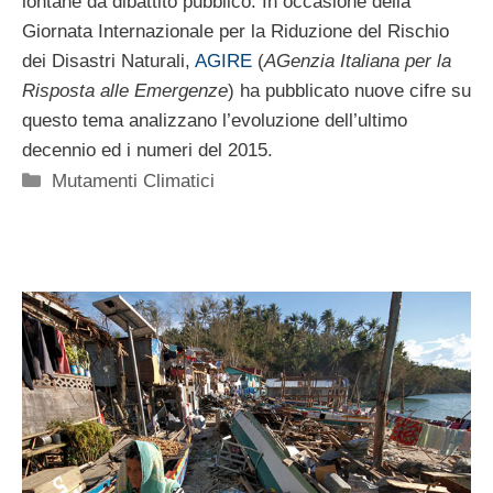
lontane da dibattito pubblico. In occasione della
Giornata Internazionale per la Riduzione del Rischio
dei Disastri Naturali,
AGIRE
(
AGenzia Italiana per la
Risposta alle Emergenze
) ha pubblicato nuove cifre su
questo tema analizzano l’evoluzione dell’ultimo
decennio ed i numeri del 2015.
Categorie
Mutamenti Climatici