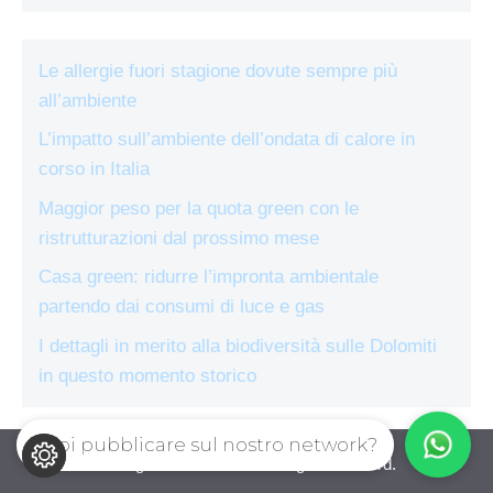
Le allergie fuori stagione dovute sempre più
all’ambiente
L’impatto sull’ambiente dell’ondata di calore in
corso in Italia
Maggior peso per la quota green con le
ristrutturazioni dal prossimo mese
Casa green: ridurre l’impronta ambientale
partendo dai consumi di luce e gas
I dettagli in merito alla biodiversità sulle Dolomiti
in questo momento storico
Vuoi pubblicare sul nostro network?
ecologiae.com © 2026. All right reserverd.