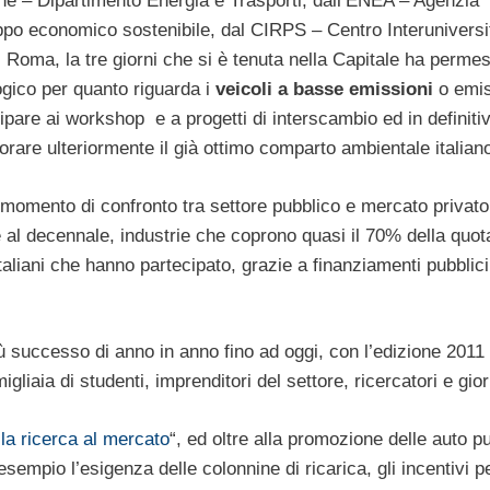
e – Dipartimento Energia e Trasporti, dall’ENEA – Agenzia
uppo economico sostenibile, dal CIRPS – Centro Interuniversi
i Roma, la tre giorni che si è tenuta nella Capitale ha perme
ogico per quanto riguarda i
veicoli a basse emissioni
o emis
cipare ai workshop e a progetti di interscambio ed in definitiv
iorare ulteriormente il già ottimo comparto ambientale italian
momento di confronto tra settore pubblico e mercato privat
al decennale, industrie che coprono quasi il 70% della quot
 italiani che hanno partecipato, grazie a finanziamenti pubblici
 successo di anno in anno fino ad oggi, con l’edizione 2011 
liaia di studenti, imprenditori del settore, ricercatori e giorn
lla ricerca al mercato
“, ed oltre alla promozione delle auto pul
empio l’esigenza delle colonnine di ricarica, gli incentivi p