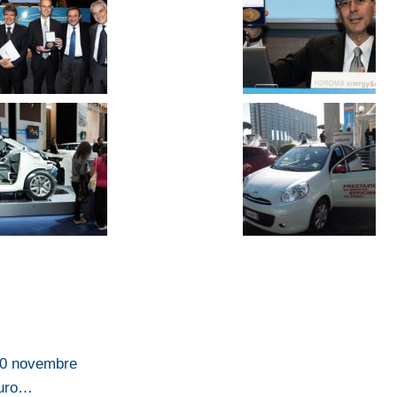
-10 novembre
turo…