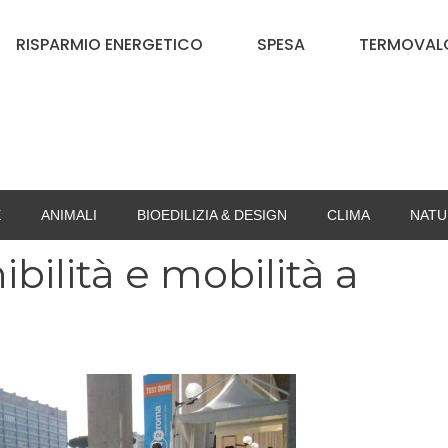
RISPARMIO ENERGETICO
SPESA
TERMOVALO
E
ANIMALI
BIOEDILIZIA & DESIGN
CLIMA
NATU
bilità e mobilità a