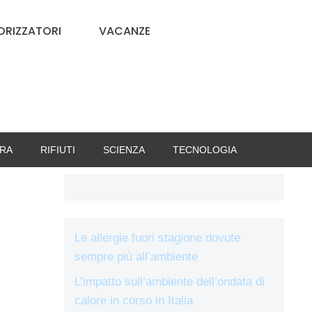
RIZZATORI
VACANZE
RA
RIFIUTI
SCIENZA
TECNOLOGIA
Le allergie fuori stagione dovute
sempre più all’ambiente
L’impatto sull’ambiente dell’ondata di
calore in corso in Italia