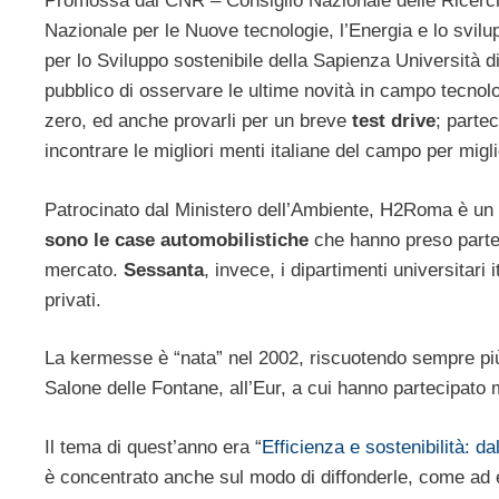
Promossa dal CNR – Consiglio Nazionale delle Ricerch
Nazionale per le Nuove tecnologie, l’Energia e lo svil
per lo Sviluppo sostenibile della Sapienza Università d
pubblico di osservare le ultime novità in campo tecnol
zero, ed anche provarli per un breve
test drive
; parte
incontrare le migliori menti italiane del campo per migl
Patrocinato dal Ministero dell’Ambiente, H2Roma è un 
sono le case automobilistiche
che hanno preso parte 
mercato.
Sessanta
, invece, i dipartimenti universitari
privati.
La kermesse è “nata” nel 2002, riscuotendo sempre più
Salone delle Fontane, all’Eur, a cui hanno partecipato mig
Il tema di quest’anno era “
Efficienza e sostenibilità: da
è concentrato anche sul modo di diffonderle, come ad es