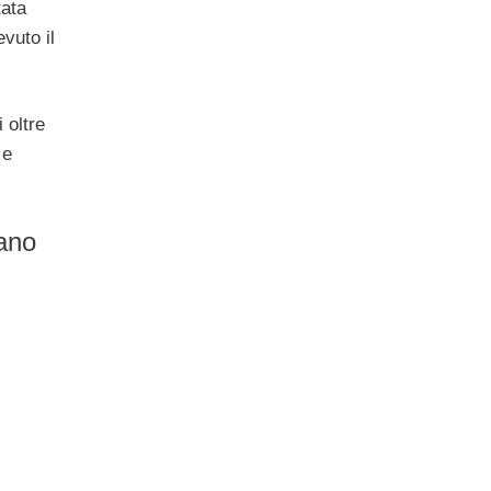
tata
vuto il
i oltre
 e
tano