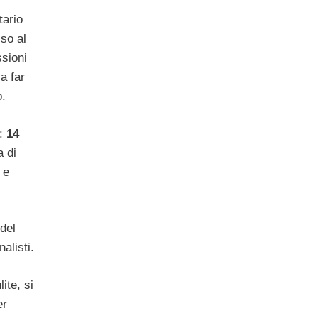
tario
sso al
sioni
a far
o.
o:
14
a di
 e
del
alisti.
ite, si
er