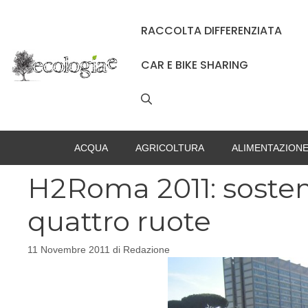
Vai
al
RACCOLTA DIFFERENZIATA
contenuto
CAR E BIKE SHARING
ACQUA
AGRICOLTURA
ALIMENTAZION
H2Roma 2011: sosteni
quattro ruote
11 Novembre 2011
di
Redazione