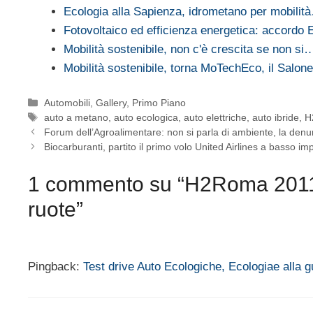
Ecologia alla Sapienza, idrometano per mobilit
Fotovoltaico ed efficienza energetica: accord
Mobilità sostenibile, non c'è crescita se non si
Mobilità sostenibile, torna MoTechEco, il Salo
Categorie
Automobili
,
Gallery
,
Primo Piano
Tag
auto a metano
,
auto ecologica
,
auto elettriche
,
auto ibride
,
H
Forum dell’Agroalimentare: non si parla di ambiente, la den
Biocarburanti, partito il primo volo United Airlines a basso i
1 commento su “H2Roma 2011: s
ruote”
Pingback:
Test drive Auto Ecologiche, Ecologiae alla 