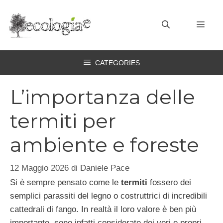
Vai
al
MEN
contenuto
CATEGORIES
L’importanza delle
termiti per
ambiente e foreste
12 Maggio 2026
di
Daniele Pace
Si è sempre pensato come le
termiti
fossero dei
semplici parassiti del legno o costruttrici di incredibili
cattedrali di fango. In realtà il loro valore è ben più
importante, sono infatti considerate dei veri e propri