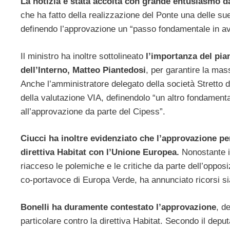
La notizia è stata accolta con grande entusiasmo dal
che ha fatto della realizzazione del Ponte una delle sue
definendo l’approvazione un “passo fondamentale in avant
Il ministro ha inoltre sottolineato
l’importanza del pian
dell’Interno, Matteo Piantedosi
, per garantire la mass
Anche l’amministratore delegato della società Stretto 
della valutazione VIA, definendolo “un altro fondament
all’approvazione da parte del Cipess”.
Ciucci ha inoltre evidenziato che l’approvazione pe
direttiva Habitat con l’Unione Europea.
Nonostante i
riacceso le polemiche e le critiche da parte dell’opposi
co-portavoce di Europa Verde, ha annunciato ricorsi si
Bonelli ha duramente contestato l’approvazione
, d
particolare contro la direttiva Habitat. Secondo il depu