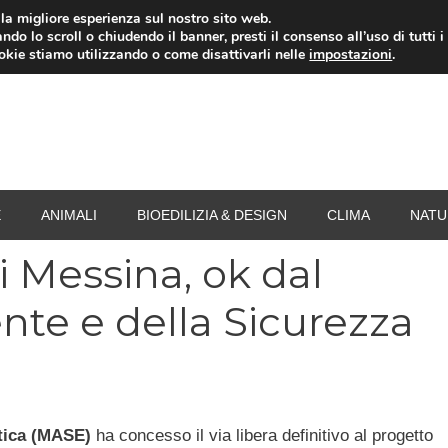
i la migliore esperienza sul nostro sito web.
ndo lo scroll o chiudendo il banner, presti il consenso all’uso di tutti i
RISPARMIO ENERGETICO
SPESA
TERMOVALO
ookie stiamo utilizzando o come disattivarli nelle
impostazioni
.
E
ANIMALI
BIOEDILIZIA & DESIGN
CLIMA
NATU
i Messina, ok dal
nte e della Sicurezza
etica (MASE)
ha concesso il via libera definitivo al progetto