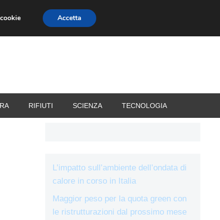
 cookie
Accetta
RIZZATORI
VACANZE
RA
RIFIUTI
SCIENZA
TECNOLOGIA
L’impatto sull’ambiente dell’ondata di
calore in corso in Italia
Maggior peso per la quota green con
le ristrutturazioni dal prossimo mese