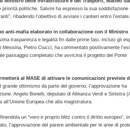
 Ministro delle Infrastrutture e dei Trasporti, Matteo Sal
 priorità politiche. Salvini ha espresso la sua soddisfazione
i”, ribadendo l’obiettivo di avviare i cantieri entro l’estate.
o anti-mafia elaborato in collaborazione con il Ministro
ima trasparenza e legalità fin dalle prime fasi, inclusi gli es
di Messina, Pietro Ciucci, ha commentato positivamente l’esi
ale passaggio completato che avvicina il progetto del Ponte
rmetterà al MASE di attivare le comunicazioni previste d
l grande ottimismo da parte del governo, l’approvazione ha
zione. Angelo Bonelli, deputato di Alleanza Verdi e Sinistra 
a all’Unione Europea che alla magistratura.
efinendola un “vero e proprio blitz contro il diritto europeo”, in
tato, l’approvazione del parere ambientale per le aree di prot