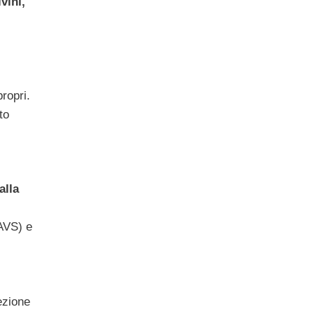
vini,
propri.
to
alla
(AVS) e
ezione