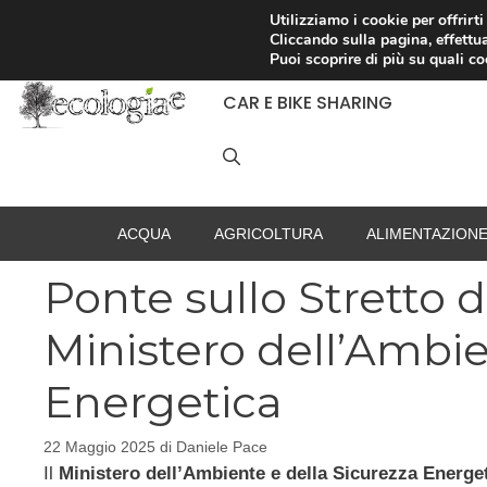
Vai
Utilizziamo i cookie per offrirt
Cliccando sulla pagina, effettua
al
RACCOLTA DIFFERENZIATA
Puoi scoprire di più su quali c
contenuto
CAR E BIKE SHARING
ACQUA
AGRICOLTURA
ALIMENTAZION
Ponte sullo Stretto d
Ministero dell’Ambie
Energetica
22 Maggio 2025
di
Daniele Pace
Il
Ministero dell’Ambiente e della Sicurezza Energ