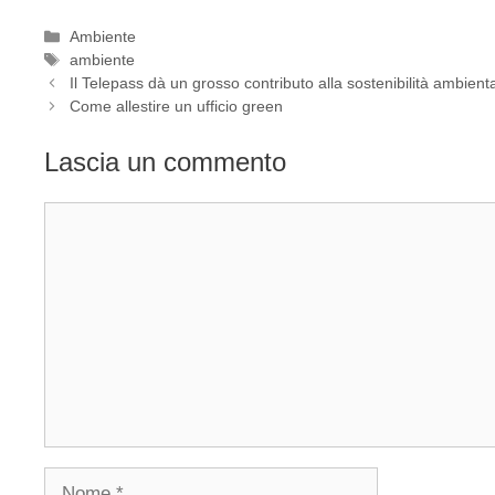
Categorie
Ambiente
Tag
ambiente
Il Telepass dà un grosso contributo alla sostenibilità ambient
Come allestire un ufficio green
Lascia un commento
Commento
Nome