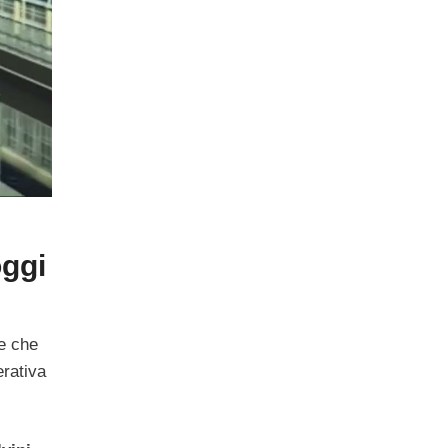
oggi
 e che
erativa