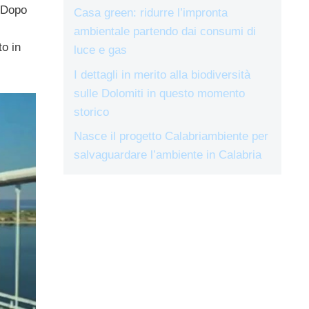
. Dopo
Casa green: ridurre l’impronta
ambientale partendo dai consumi di
to in
luce e gas
I dettagli in merito alla biodiversità
sulle Dolomiti in questo momento
storico
Nasce il progetto Calabriambiente per
salvaguardare l’ambiente in Calabria