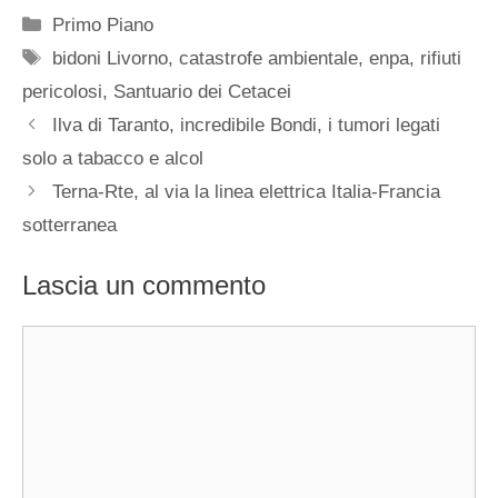
Categorie
Primo Piano
Tag
bidoni Livorno
,
catastrofe ambientale
,
enpa
,
rifiuti
pericolosi
,
Santuario dei Cetacei
Ilva di Taranto, incredibile Bondi, i tumori legati
solo a tabacco e alcol
Terna-Rte, al via la linea elettrica Italia-Francia
sotterranea
Lascia un commento
Commento