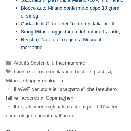
Sacchetti di plastica: a Milano -50% in un anno
Blocco auto Milano confermato dopo 13 giorni
di smog
Carta delle Città e dei Territori d'Italia per il…
Smog Milano, oggi blocco del traffico tra arte,…
Regali di Natale ecologici, a Milano il
mercatino…
Categorie
Attività Sostenibili
,
Inquinamento
Tag
bandire le buste di plastica
,
buste di plastica
,
Milano
,
shopper ecologica
Il WWF denuncia le “scappatoie” che farebbero
fallire l’accordo di Copenaghen
Il riscaldamento globale esiste, e per il 97% dei
climatologi è causato dall’uomo