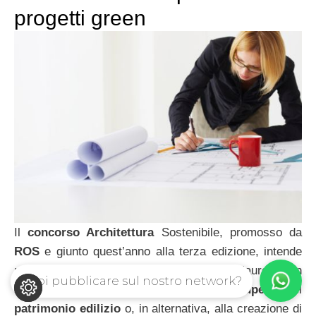
progetti green
Il
concorso Architettura
Sostenibile, promosso da
ROS
e giunto quest’anno alla terza edizione, intende
premiare i
progetti
di giovani
donne
laureate in
Vuoi pubblicare sul nostro network?
architettura
o ingegneria, volti al
recupero
del
patrimonio edilizio
o, in alternativa, alla creazione di