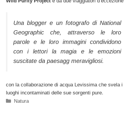
Wild Purity Project
e da due viaggiatori d’eccezione
Una blogger e un fotografo di National
Geographic che, attraverso le loro
parole e le loro immagini condividono
con i lettori la magia e le emozioni
suscitate da paesagg meravigliosi.
con la collaborazione di acqua Levissima che svela i
luoghi incontaminati delle sue sorgenti pure.
Categorie
Natura