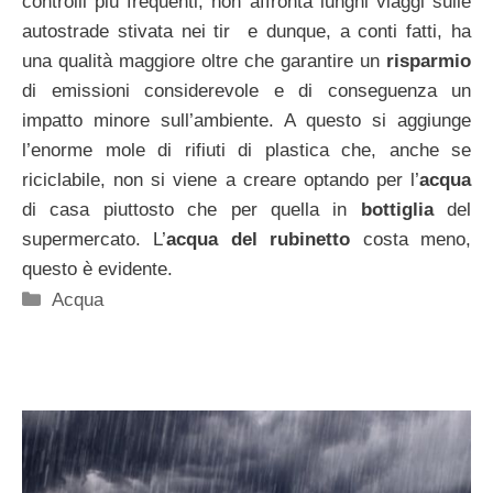
controlli più frequenti, non affronta lunghi viaggi sulle
autostrade stivata nei tir e dunque, a conti fatti, ha
una qualità maggiore oltre che garantire un
risparmio
di emissioni considerevole e di conseguenza un
impatto minore sull’ambiente. A questo si aggiunge
l’enorme mole di rifiuti di plastica che, anche se
riciclabile, non si viene a creare optando per l’
acqua
di casa piuttosto che per quella in
bottiglia
del
supermercato. L’
acqua del rubinetto
costa meno,
questo è evidente.
Categorie
Acqua