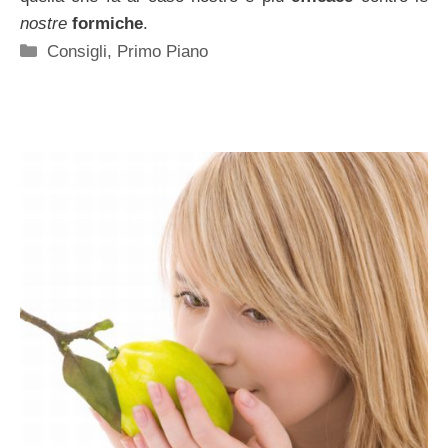
nostre
formiche
.
Categorie
Consigli
,
Primo Piano