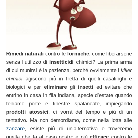
Rimedi naturali
contro le
formiche
: come liberarsene
senza l’utilizzo di
insetticidi
chimici? La prima arma
di cui munirsi è la pazienza, perché ovviamente i
killer
chimici
agiscono più in fretta di quelli casalinghi e
biologici e per
eliminare
gli
insetti
ed evitare che
entrino in casa in fila indiana, specie d’estate quando
teniamo porte e finestre spalancate, impiegando
prodotti atossici
, ci vorrà del tempo e più di un
tentativo. Ma non demordiamo, come nella lotta alle
zanzare
, esiste più di un’alternativa e troveremo
quella che fa al caso nostro e più
efficace
contro le