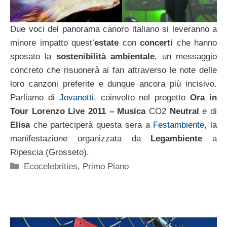
Due voci del panorama canoro italiano si leveranno a
minore impatto quest’
estate
con
concerti
che hanno
sposato la
sostenibilità ambientale
, un messaggio
concreto che risuonerà ai fan attraverso le note delle
loro canzoni preferite e dunque ancora più incisivo.
Parliamo di
Jovanotti
, coinvolto nel progetto
Ora in
Tour Lorenzo Live 2011 – Musica
CO2
Neutral
e di
Elisa
che parteciperà questa sera a
Festambiente
, la
manifestazione organizzata da
Legambiente
a
Ripescia (Grosseto).
Categorie
Ecocelebrities
,
Primo Piano