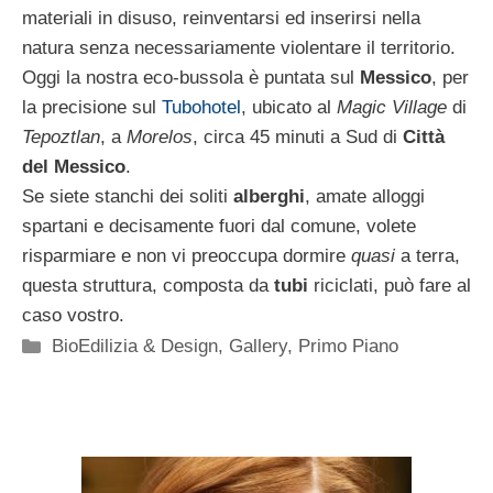
materiali in disuso, reinventarsi ed inserirsi nella
natura senza necessariamente violentare il territorio.
Oggi la nostra eco-bussola è puntata sul
Messico
, per
la precisione sul
Tubohotel
, ubicato al
Magic Village
di
Tepoztlan
, a
Morelos
, circa 45 minuti a Sud di
Città
del Messico
.
Se siete stanchi dei soliti
alberghi
, amate alloggi
spartani e decisamente fuori dal comune, volete
risparmiare e non vi preoccupa dormire
quasi
a terra,
questa struttura, composta da
tubi
riciclati, può fare al
caso vostro.
Categorie
BioEdilizia & Design
,
Gallery
,
Primo Piano