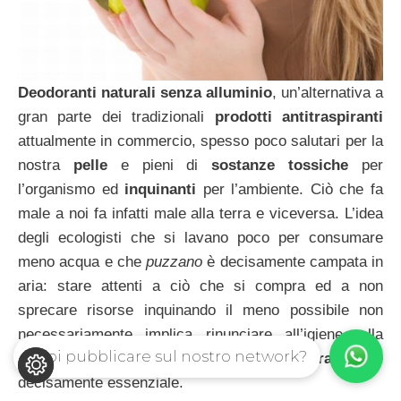
Deodoranti naturali senza alluminio
, un’alternativa a
gran parte dei tradizionali
prodotti antitraspiranti
attualmente in commercio, spesso poco salutari per la
nostra
pelle
e pieni di
sostanze tossiche
per
l’organismo ed
inquinanti
per l’ambiente. Ciò che fa
male a noi fa infatti male alla terra e viceversa. L’idea
degli ecologisti che si lavano poco per consumare
meno acqua e che
puzzano
è decisamente campata in
aria: stare attenti a ciò che si compra ed a non
sprecare risorse inquinando il meno possibile non
necessariamente implica rinunciare all’igiene, alla
Vuoi pubblicare sul nostro network?
bellezza, all’essenziale. E il
deodorante
è
decisamente essenziale.