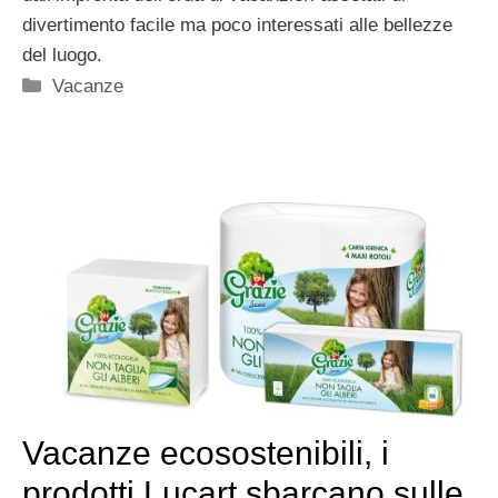
divertimento facile ma poco interessati alle bellezze
del luogo.
Categorie
Vacanze
Vacanze ecosostenibili, i
prodotti Lucart sbarcano sulle