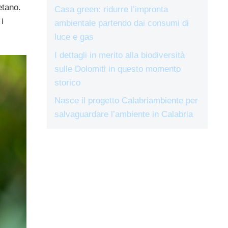
etano.
Casa green: ridurre l’impronta
i
ambientale partendo dai consumi di
luce e gas
I dettagli in merito alla biodiversità
sulle Dolomiti in questo momento
storico
Nasce il progetto Calabriambiente per
salvaguardare l’ambiente in Calabria