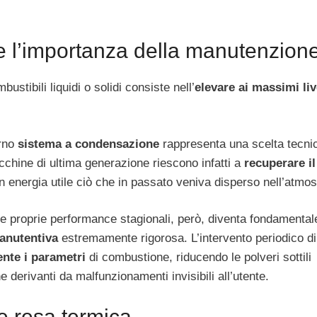
 e l’importanza della manutenzion
ustibili liquidi o solidi consiste nell’
elevare ai massimi liv
erno
sistema a condensazione
rappresenta una scelta tecni
cchine di ultima generazione riescono infatti a
recuperare il
n energia utile ciò che in passato veniva disperso nell’atmos
e proprie performance stagionali, però, diventa fondamental
nutentiva
estremamente rigorosa. L’intervento periodico di
ente i parametri
di combustione, riducendo le polveri sottili
 derivanti da malfunzionamenti invisibili all’utente.
 e resa termica