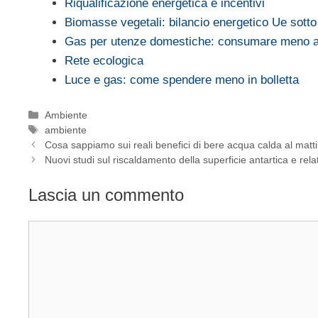
Riqualificazione energetica e incentivi
Biomasse vegetali: bilancio energetico Ue sotto
Gas per utenze domestiche: consumare meno ai
Rete ecologica
Luce e gas: come spendere meno in bolletta
Categorie
Ambiente
Tag
ambiente
Cosa sappiamo sui reali benefici di bere acqua calda al matt
Nuovi studi sul riscaldamento della superficie antartica e relati
Lascia un commento
Commento