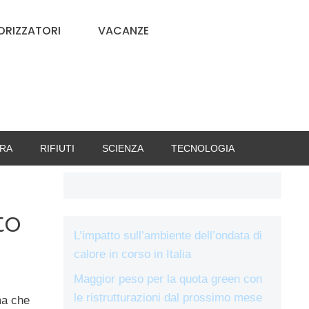
RIZZATORI
VACANZE
RA
RIFIUTI
SCIENZA
TECNOLOGIA
to
L’impatto sull’ambiente dell’ondata di
calore in corso in Italia
Maggior peso per la quota green con
le ristrutturazioni dal prossimo mese
ma che