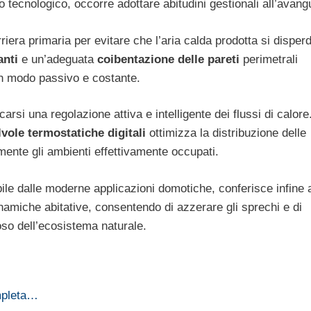
 tecnologico, occorre adottare abitudini gestionali all’avang
rriera primaria per evitare che l’aria calda prodotta si disper
anti
e un’adeguata
coibentazione delle pareti
perimetrali
i in modo passivo e costante.
si una regolazione attiva e intelligente dei flussi di calore
lvole termostatiche
digitali
ottimizza la distribuzione delle
amente gli ambienti effettivamente occupati.
ile dalle moderne applicazioni domotiche, conferisce infine 
namiche abitative, consentendo di azzerare gli sprechi e di
so dell’ecosistema naturale.
mpleta…