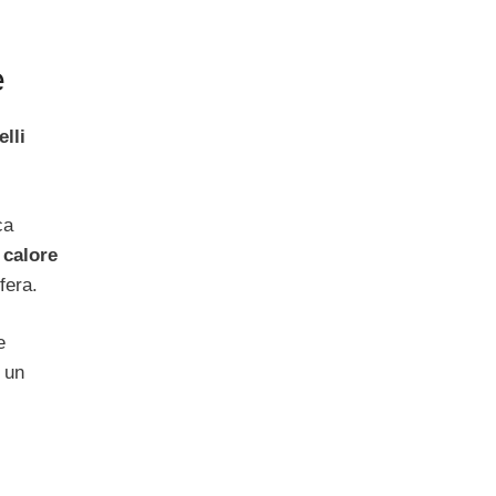
e
elli
ca
 calore
fera.
e
 un