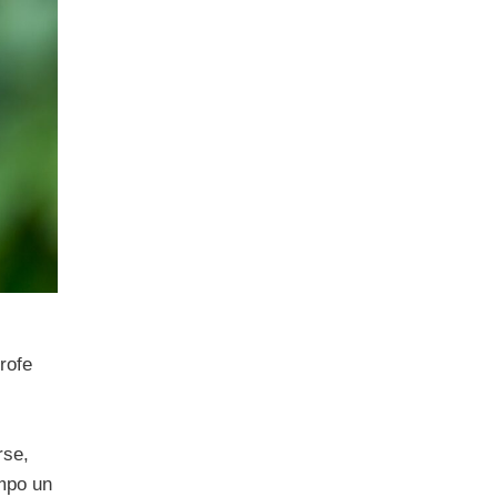
trofe
rse,
empo un