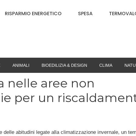
RISPARMIO ENERGETICO
SPESA
TERMOVALO
E
ANIMALI
BIOEDILIZIA & DESIGN
CLIMA
NATU
a nelle aree non
gie per un riscaldamen
 delle abitudini legate alla climatizzazione invernale, un te