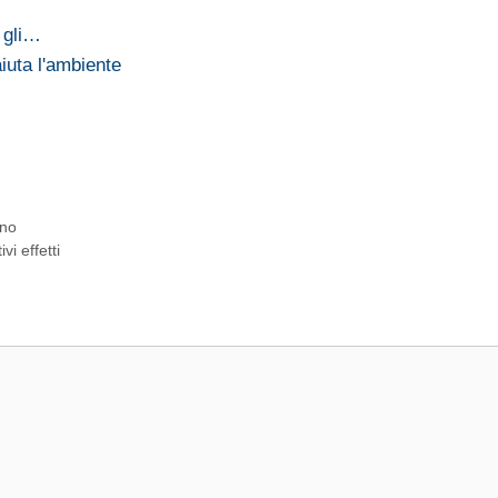
 gli…
uta l'ambiente
ino
vi effetti