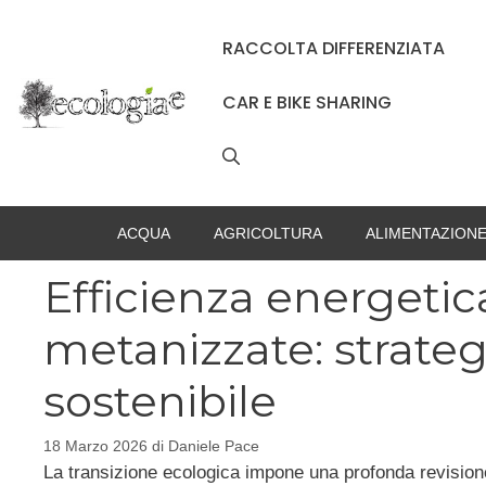
Vai
al
RACCOLTA DIFFERENZIATA
contenuto
CAR E BIKE SHARING
ACQUA
AGRICOLTURA
ALIMENTAZION
Efficienza energetic
metanizzate: strate
sostenibile
18 Marzo 2026
di
Daniele Pace
La transizione ecologica impone una profonda revisione