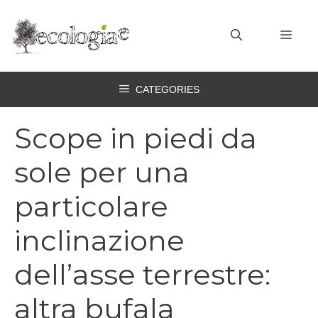
Vai
al
MEN
contenuto
CATEGORIES
Scope in piedi da
sole per una
particolare
inclinazione
dell’asse terrestre:
altra bufala