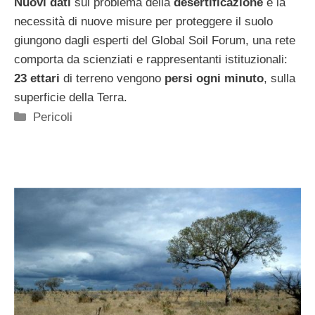
Nuovi dati
sul problema della
desertificazione
e la
necessità di nuove misure per proteggere il suolo
giungono dagli esperti del Global Soil Forum, una rete
comporta da scienziati e rappresentanti istituzionali:
23 ettari
di terreno vengono
persi ogni minuto
, sulla
superficie della Terra.
Categorie
Pericoli