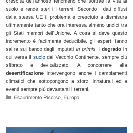
crescita dell’annoso fenomeno che sottrae la vita al
suolo e rende sterili i terreni. Secondo i dati diffusi
dalla stessa UE il problema è cresciuto a dismisura
ultimamente tanto che ora interessa almeno undici tra
gli Stati membri dell’Unione. A cosa si deve questo
incremento è facilmente deducibile, gli esperti fanno
salire sul banco degli imputati
in primis
il
degrado
in
cui versa il
suolo
del Vecchio Continente, sempre più
sfibrato e devitalizzato. A concorrere alla
desertificazione
intervengono anche i cambiamenti
climatici che sottopongono a sforzi innaturali ed a
eventi sempre più devastanti i terreni.
Categorie
Esaurimento Risorse
,
Europa