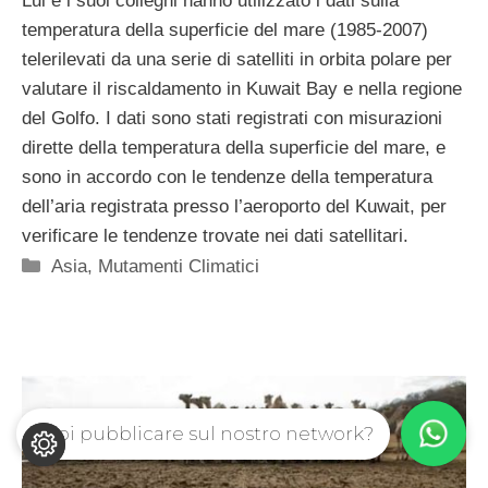
Lui e i suoi colleghi hanno utilizzato i dati sulla
temperatura della superficie del mare (1985-2007)
telerilevati da una serie di satelliti in orbita polare per
valutare il riscaldamento in Kuwait Bay e nella regione
del Golfo. I dati sono stati registrati con misurazioni
dirette della temperatura della superficie del mare, e
sono in accordo con le tendenze della temperatura
dell’aria registrata presso l’aeroporto del Kuwait, per
verificare le tendenze trovate nei dati satellitari.
Categorie
Asia
,
Mutamenti Climatici
Vuoi pubblicare sul nostro network?