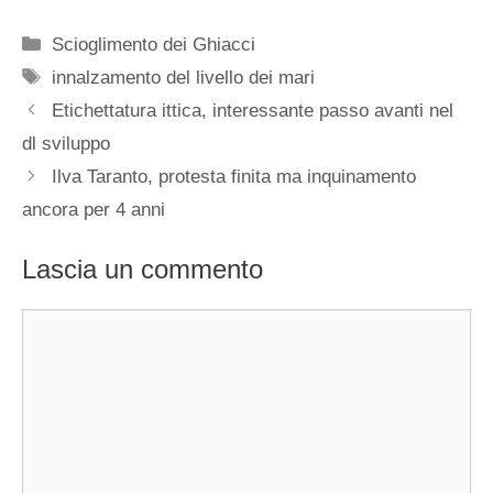
Categorie
Scioglimento dei Ghiacci
Tag
innalzamento del livello dei mari
Etichettatura ittica, interessante passo avanti nel
dl sviluppo
Ilva Taranto, protesta finita ma inquinamento
ancora per 4 anni
Lascia un commento
Commento