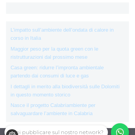
L’impatto sull’ambiente dell’ondata di calore in
corso in Italia
Maggior peso per la quota green con le
ristrutturazioni dal prossimo mese
Casa green: ridurre l’impronta ambientale
partendo dai consumi di luce e gas
I dettagli in merito alla biodiversità sulle Dolomiti
in questo momento storico
Nasce il progetto Calabriambiente per
salvaguardare l’ambiente in Calabria
Vuoi pubblicare sul nostro network?