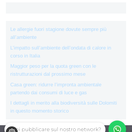
Le allergie fuori stagione dovute sempre più
all’ambiente
L’impatto sull’ambiente dell’ondata di calore in
corso in Italia
Maggior peso per la quota green con le
ristrutturazioni dal prossimo mese
Casa green: ridurre l’impronta ambientale
partendo dai consumi di luce e gas
I dettagli in merito alla biodiversità sulle Dolomiti
in questo momento storico
Vuoi pubblicare sul nostro network?