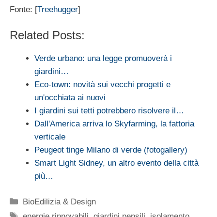
Fonte: [
Treehugger
]
Related Posts:
Verde urbano: una legge promuoverà i
giardini…
Eco-town: novità sui vecchi progetti e
un'occhiata ai nuovi
I giardini sui tetti potrebbero risolvere il…
Dall'America arriva lo Skyfarming, la fattoria
verticale
Peugeot tinge Milano di verde (fotogallery)
Smart Light Sidney, un altro evento della città
più…
Categorie
BioEdilizia & Design
Tag
energie rinnovabili
,
giardini pensili
,
isolamento