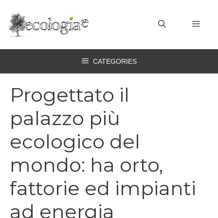
Vai
al
MEN
contenuto
CATEGORIES
Progettato il
palazzo più
ecologico del
mondo: ha orto,
fattorie ed impianti
ad energia