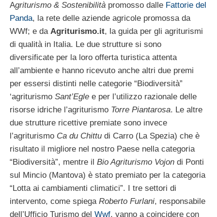
A
griturismo & Sostenibilità
promosso dalle
Fattorie del
Panda
, la rete delle aziende agricole promossa da
WWf; e da
Agriturismo.it
, la guida per gli agriturismi
di qualità in Italia. Le due strutture si sono
diversificate per la loro offerta turistica attenta
all’ambiente e hanno ricevuto anche altri due premi
per essersi distinti nelle categorie “Biodiversità”
‘agriturismo
Sant’Egle
e per l’utilizzo razionale delle
risorse idriche l’agriturismo
Torre Piantarosa
. Le altre
due strutture ricettive premiate sono invece
l’agriturismo
Ca du Chittu
di Carro (La Spezia) che è
risultato il migliore nel nostro Paese nella categoria
“Biodiversità”, mentre il
Bio Agriturismo Vojon
di Ponti
sul Mincio (Mantova) è stato premiato per la categoria
“Lotta ai cambiamenti climatici”. I tre settori di
intervento, come spiega
Roberto Furlani
, responsabile
dell’Ufficio Turismo del
Wwf
, vanno a coincidere con