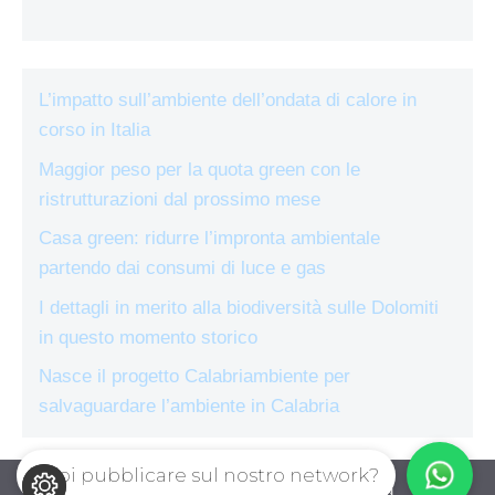
L’impatto sull’ambiente dell’ondata di calore in
corso in Italia
Maggior peso per la quota green con le
ristrutturazioni dal prossimo mese
Casa green: ridurre l’impronta ambientale
partendo dai consumi di luce e gas
I dettagli in merito alla biodiversità sulle Dolomiti
in questo momento storico
Nasce il progetto Calabriambiente per
salvaguardare l’ambiente in Calabria
Vuoi pubblicare sul nostro network?
ecologiae.com © 2026. All right reserverd.