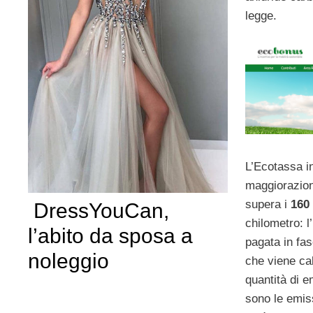
legge.
L’Ecotassa i
maggiorazion
supera i
160
DressYouCan,
chilometro: 
l’abito da sposa a
pagata in fa
noleggio
che viene cal
quantità di e
sono le emiss