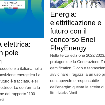
Energia:
elettrificazione e
futuro con il
concorso Enel
 elettrica:
PlayEnergy
 in pole
Nella terza edizione 2022/2023
n
protagoniste la Generazione Z 
gamification Gioco e fantascie
 eccellenza italiana nella
avvicinare i ragazzi a un uso p
ransizione energetica La
consapevole e responsabile
futuro è tracciata, e si
dell’energia: questa la scelta di
lettrico. Lo conferma la
Categorie
Iniziative Verdi
ne del rapporto “100
rdi