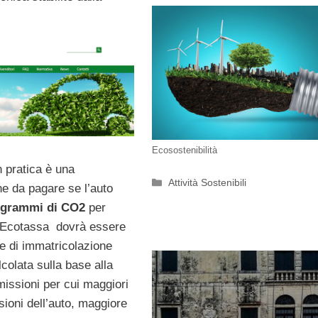
Ecosostenibilità
n pratica è una
Categorie
Attività Sostenibili
e da pagare se l’auto
 grammi di CO2
per
l’Ecotassa
dovrà essere
se di immatricolazione
colata sulla base alla
missioni per cui maggiori
ioni dell’auto, maggiore