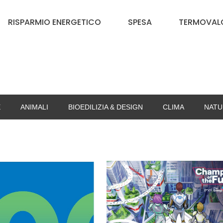
RISPARMIO ENERGETICO
SPESA
TERMOVALO
E
ANIMALI
BIOEDILIZIA & DESIGN
CLIMA
NATU