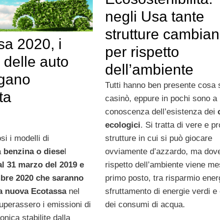
negli Usa tante
strutture cambia
sa 2020, i
per rispetto
 delle auto
dell’ambiente
gano
Tutti hanno ben presente cosa 
ta
casinò, eppure in pochi sono a
conoscenza dell’esistenza dei
ecologici
. Si tratta di vere e p
i i modelli di
strutture in cui si può giocare
a
benzina o diese
l
ovviamente d’azzardo, ma dove
al 31 marzo del 2019 e
rispetto dell’ambiente viene me
mbre 2020 che saranno
primo posto, tra risparmio ener
la nuova Ecotassa
nel
sfruttamento di energie verdi e
uperassero i emissioni di
dei consumi di acqua.
onica stabilite dalla