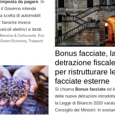
’imposta da pagare
. In
il Governo intende
a scelta di automobili
r favorire invece
eicoli elettrici e ibridi.
,
Benzina & Carburante
,
Eco
,
Green Economy
,
Trasporti
Bonus facciate, l
detrazione fiscal
per ristrutturare l
facciate esterne
Si chiama
Bonus facciate
ed è
delle nuove detrazioni introdott
la Legge di Bilancio 2020 varat
Consiglio dei Ministri: in sosta