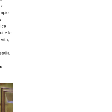
 a
empio
a
dica
utte le
vita,
stalla
 e