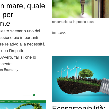
in mare, quale
 per
ente
rendere sicura la propria casa
uesto scenario uno dei
Categorie
Casa
ussione più importanti
e relativo alla necessità
i con l’impatto
vvero, far sì che lo
onente
en Economy
Ecosostenibilità: