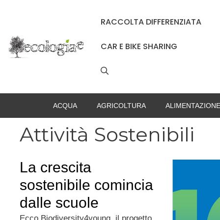
Vai
al
RACCOLTA DIFFERENZIATA
contenuto
CAR E BIKE SHARING
ACQUA
AGRICOLTURA
ALIMENTAZION
Attività Sostenibili
La crescita
sostenibile comincia
dalle scuole
Ecco Biodiversity4young, il progetto