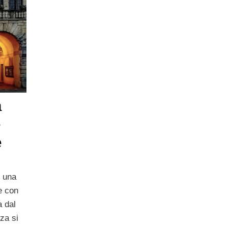
a
e
e
 una
e con
a dal
nza si