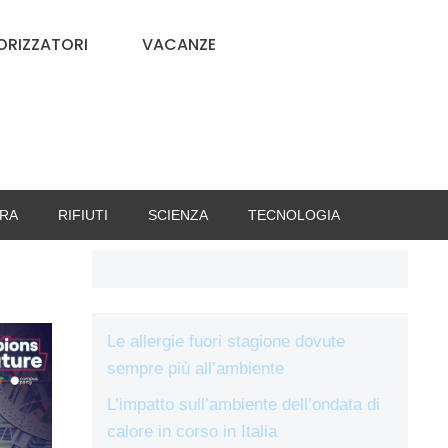
RIZZATORI
VACANZE
RA
RIFIUTI
SCIENZA
TECNOLOGIA
Le allergie fuori stagione dovute
sempre più all’ambiente
L’impatto sull’ambiente dell’ondata di
calore in corso in Italia