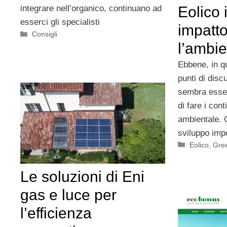
Eolico 
integrare nell’organico, continuano ad
esserci gli specialisti
impatto
Categorie
Consigli
l’ambi
Ebbene, in q
punti di disc
sembra esser
di fare i cont
ambientale. O
sviluppo imp
Categorie
Eolico
,
Gre
Le soluzioni di Eni
gas e luce per
l’efficienza