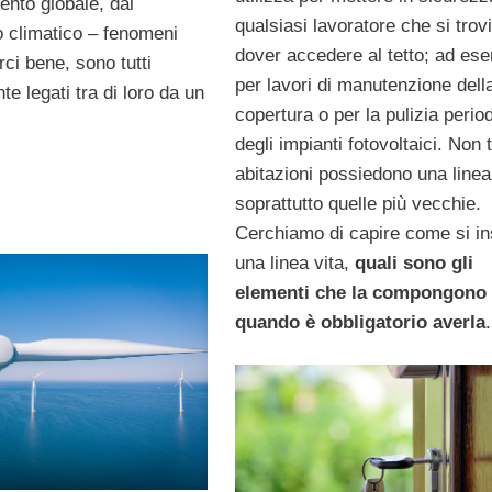
ento globale, dal
qualsiasi lavoratore che si trovi
 climatico – fenomeni
dover accedere al tetto; ad es
ci bene, sono tutti
per lavori di manutenzione dell
e legati tra di loro da un
copertura o per la pulizia perio
degli impianti fotovoltaici. Non t
abitazioni possiedono una linea 
soprattutto quelle più vecchie.
Cerchiamo di capire come si in
una linea vita,
quali sono gli
elementi che la compongono
quando è obbligatorio averla
.