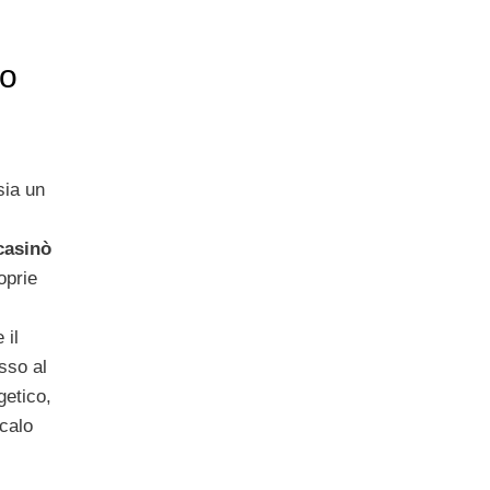
no
sia un
casinò
roprie
 il
sso al
getico,
 calo