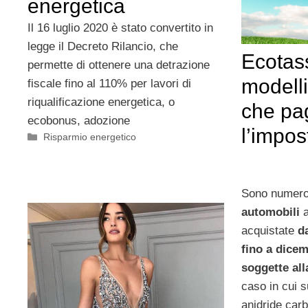
energetica
Il 16 luglio 2020 è stato convertito in
legge il Decreto Rilancio, che
Ecotas
permette di ottenere una detrazione
modelli
fiscale fino al 110% per lavori di
riqualificazione energetica, o
che pa
ecobonus, adozione
l’impos
Categorie
Risparmio energetico
Sono numeros
automobili
acquistate
d
fino a dice
soggette al
caso in cui s
anidride carb