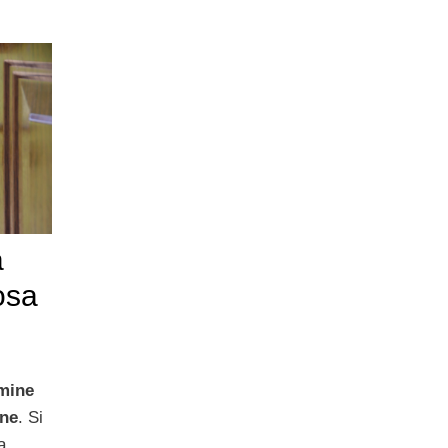
a
osa
lmine
one
. Si
a