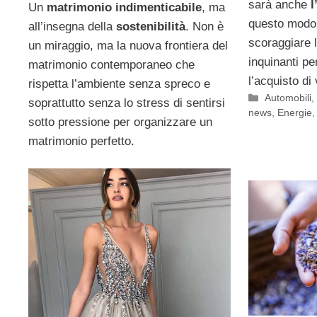
sarà anche
l
Un
matrimonio indimenticabile
, ma
questo modo 
all’insegna della
sostenibilità
. Non è
scoraggiare l
un miraggio, ma la nuova frontiera del
inquinanti pe
matrimonio contemporaneo che
l’acquisto di v
rispetta l’ambiente senza spreco e
Categorie
Automobili
soprattutto senza lo stress di sentirsi
news
,
Energie
sotto pressione per organizzare un
matrimonio perfetto.