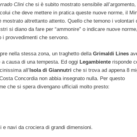
rrado Clini
che si è subito mostrato sensibile all’argomento,
 colui che deve mettere in pratica queste nuove norme, il Min
 mostrato altrettanto attento. Quello che temono i volontari 
istri si diano da fare per “ammonire” o indicare nuove norme
o i provvedimenti che servono.
re nella stessa zona, un traghetto della
Grimaldi Lines
av
e a causa di una tempesta. Ed oggi
Legambiente
risponde c
cinissima all’
Isola di Giannutri
che si trova ad appena 8 mi
 Costa Concordia non abbia insegnato nulla. Per questo
rme che si spera divengano ufficiali molto presto:
i e navi da crociera di grandi dimensioni.