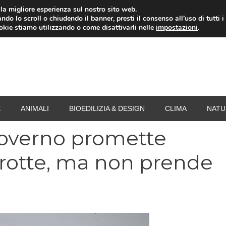
i la migliore esperienza sul nostro sito web.
ndo lo scroll o chiudendo il banner, presti il consenso all’uso di tutti i
RISPARMIO ENERGETICO
SPESA
TERMOVALO
ookie stiamo utilizzando o come disattivarli nelle
impostazioni
.
E
ANIMALI
BIOEDILIZIA & DESIGN
CLIMA
NATU
 Governo promette
rotte, ma non prende