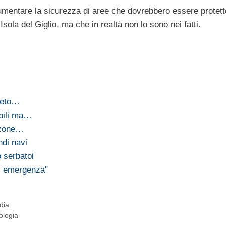
mentare la sicurezza di aree che dovrebbero essere protett
ola del Giglio, ma che in realtà non lo sono nei fatti.
reto…
bili ma…
 zone…
ndi navi
 serbatoi
di emergenza"
dia
ologia