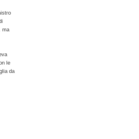
istro
di
, ma
eva
on le
glia da