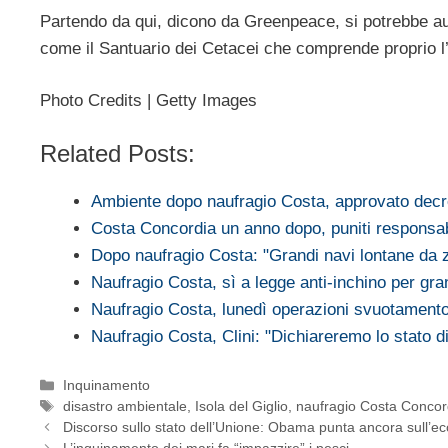
Partendo da qui, dicono da Greenpeace, si potrebbe au
come il Santuario dei Cetacei che comprende proprio l’Is
Photo Credits | Getty Images
Related Posts:
Ambiente dopo naufragio Costa, approvato dec
Costa Concordia un anno dopo, puniti responsa
Dopo naufragio Costa: "Grandi navi lontane da
Naufragio Costa, sì a legge anti-inchino per gra
Naufragio Costa, lunedì operazioni svuotamento
Naufragio Costa, Clini: "Dichiareremo lo stato 
Categorie
Inquinamento
Tag
disastro ambientale
,
Isola del Giglio
,
naufragio Costa Concor
Discorso sullo stato dell’Unione: Obama punta ancora sull’ec