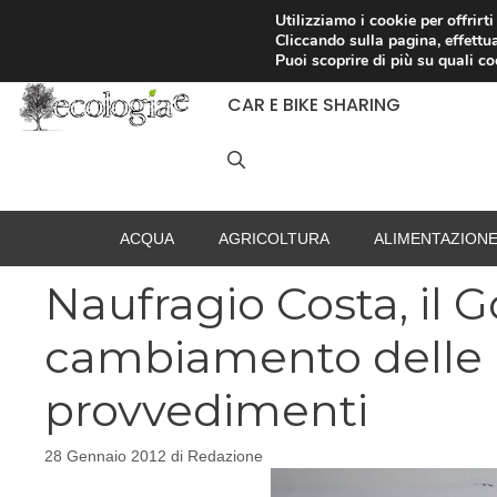
Vai
Utilizziamo i cookie per offrirt
Cliccando sulla pagina, effettua
al
RACCOLTA DIFFERENZIATA
Puoi scoprire di più su quali c
contenuto
CAR E BIKE SHARING
ACQUA
AGRICOLTURA
ALIMENTAZION
Naufragio Costa, il
cambiamento delle 
provvedimenti
28 Gennaio 2012
di
Redazione