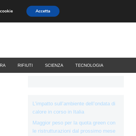
 cookie
Accetta
RIZZATORI
VACANZE
RA
RIFIUTI
SCIENZA
TECNOLOGIA
L’impatto sull’ambiente dell’ondata di
calore in corso in Italia
Maggior peso per la quota green con
le ristrutturazioni dal prossimo mese