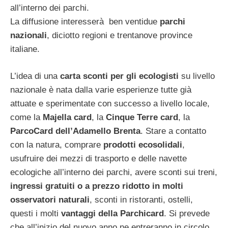
all’interno dei parchi.
La diffusione interesserà ben ventidue
parchi
nazionali
, diciotto regioni e trentanove province
italiane.
L’idea di una
carta sconti per gli ecologisti
su livello
nazionale è nata dalla varie esperienze tutte già
attuate e sperimentate con successo a livello locale,
come la
Majella card
, la
Cinque Terre card
,
la
ParcoCard dell’Adamello Brenta
. Stare a contatto
con la natura, comprare
prodotti ecosolidali
,
usufruire dei mezzi di trasporto e delle navette
ecologiche all’interno dei parchi, avere sconti sui treni,
ingressi gratuiti o a prezzo ridotto in molti
osservatori naturali
, sconti in ristoranti, ostelli,
questi i molti
vantaggi della Parchicard
. Si prevede
che all’inizio del nuovo anno ne entreranno in circolo