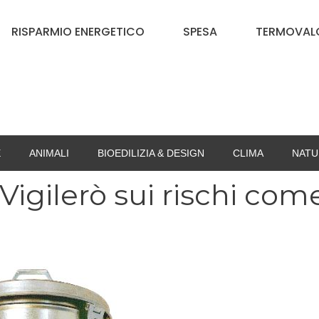
RISPARMIO ENERGETICO
SPESA
TERMOVALO
E
ANIMALI
BIOEDILIZIA & DESIGN
CLIMA
NATU
Vigilerò sui rischi com