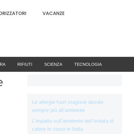
RIZZATORI
VACANZE
RA
RIFIUTI
SCIENZA
TECNOLOGIA
e
Le allergie fuori stagione dovute
sempre più all’ambiente
L’impatto sull’ambiente dell’ondata di
calore in corso in Italia