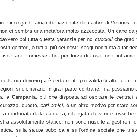
 oncologo di fama internazionale del calibro di Veronesi m
on ci sembra una metafora molto azzeccata. Un cane da 
 davvero poi tutta questa garanzia per noi
cuccioli
che gradi
stri genitori, o tutt’al più dei nostri saggi nonni ma a far dec
d ascoltare promesse che, per forza di cose, non potranno
come forma di
energia
è certamente più valida di altre come i 
egioni si dichiarano in gran parte contrarie, ma possiamo 
ca la
Campania
, più che disposta ad ospitare le centrali 
sicurezza, questo,
cari amici
, è un altro motivo per stare se
a martoriata dalla camorra, infangata da scorie tossiche e
stra assolutamente statico, non sono riuscite a gestire il c
istica, sulla salute pubblica e sull’ordine sociale che tris