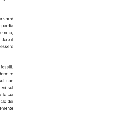
a vorrà
guardia
remmo,
idere il
 essere
fossili.
dormire
sul suo
reni sul
 le cui
iclo dei
temente