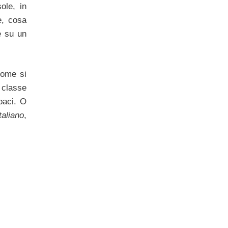
ole, in
e, cosa
e su un
ome si
 classe
paci. O
italiano
,