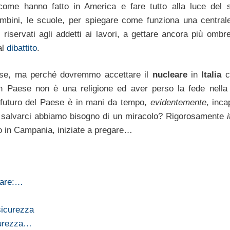
 come hanno fatto in America e fare tutto alla luce del s
ambini, le scuole, per spiegare come funziona una central
riservati agli addetti ai lavori, a gettare ancora più ombr
al
dibattito
.
hiese, ma perché dovremmo accettare il
nucleare
in
Italia
c
 Paese non è una religione ed aver perso la fede nella
 il futuro del Paese è in mani da tempo,
evidentemente
, inca
r salvarci abbiamo bisogno di un miracolo? Rigorosamente
nno in Campania, iniziate a pregare…
eare:…
sicurezza
curezza…