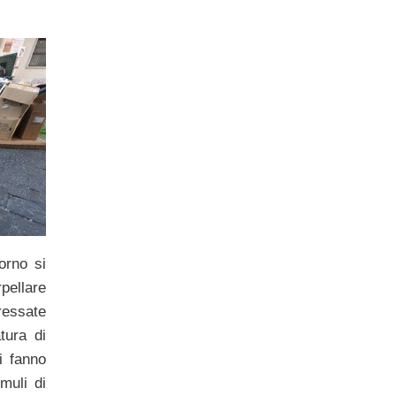
orno si
rpellare
eressate
tura di
i fanno
muli di