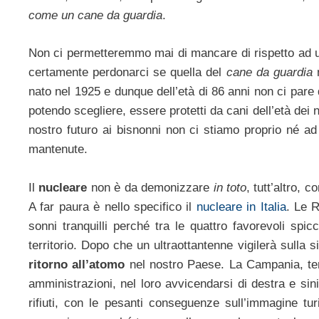
come un cane da guardia
.
Non ci permetteremmo mai di mancare di rispetto ad un
certamente perdonarci se quella del
cane da guardia
n
nato nel 1925 e dunque dell’età di 86 anni non ci pare
potendo scegliere, essere protetti da cani dell’età dei no
nostro futuro ai bisnonni non ci stiamo proprio né a
mantenute.
Il
nucleare
non è da demonizzare
in toto
, tutt’altro, 
A far paura è nello specifico il
nucleare in Italia
. Le R
sonni tranquilli perché tra le quattro favorevoli spic
territorio. Dopo che un ultraottantenne vigilerà sulla 
ritorno all’atomo
nel nostro Paese. La Campania, terr
amministrazioni, nel loro avvicendarsi di destra e sini
rifiuti, con le pesanti conseguenze sull’immagine tur