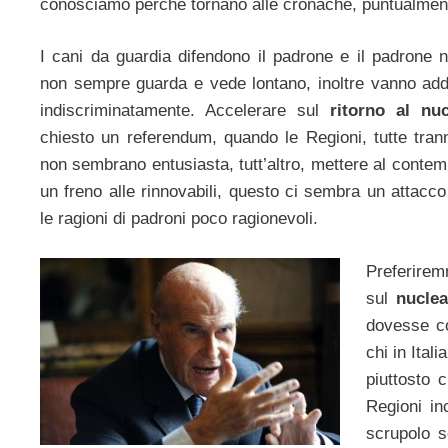
conosciamo perché tornano alle cronache, puntualment
I cani da guardia difendono il padrone e il padrone
non sempre guarda e vede lontano, inoltre vanno add
indiscriminatamente. Accelerare sul
ritorno al nuc
chiesto un referendum, quando le Regioni, tutte tran
non sembrano entusiasta, tutt’altro, mettere al conte
un freno alle rinnovabili, questo ci sembra un attacc
le ragioni di padroni poco ragionevoli.
Preferirem
sul
nuclea
dovesse c
chi in Ital
piuttosto 
Regioni in
scrupolo s