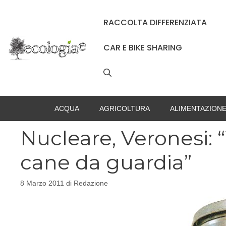
Vai
al
RACCOLTA DIFFERENZIATA
contenuto
CAR E BIKE SHARING
ACQUA
AGRICOLTURA
ALIMENTAZION
Nucleare, Veronesi: “
cane da guardia”
8 Marzo 2011
di
Redazione