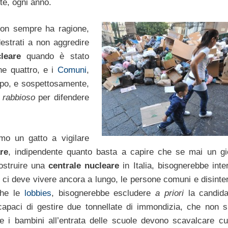
e, ogni anno.
 non sempre ha ragione,
estrati a non aggredire
leare
quando è stato
ne quattro, e i
Comuni
,
mpo, e sospettosamente,
o
rabbioso
per difendere
mo un gatto a vigilare
re
, indipendente quanto basta a capire che se mai un gi
ostruire una
centrale nucleare
in Italia, bisognerebbe inte
ia ci deve vivere ancora a lungo, le persone comuni e disint
che le
lobbies
, bisognerebbe escludere
a priori
la candida
capaci di gestire due tonnellate di immondizia, che non s
e i bambini all’entrata delle scuole devono scavalcare cu